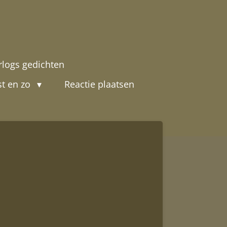
rlogs gedichten
st en zo
Reactie plaatsen