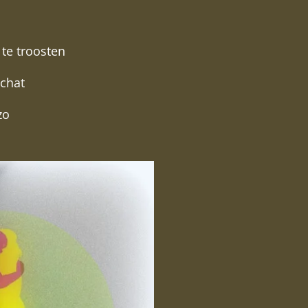
 te troosten
schat
zo