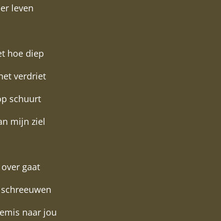
eer leven
et hoe diep
het verdriet
p schuurt
n mijn ziel
 over gaat
t schreeuwen
gemis naar jou