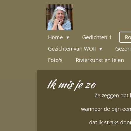
Ga
direct
naar
de
Home
Gedichten 1
Ro
hoofdinhoud
Gezichten van WOII
Gezon
Foto's
Rivierkunst en leien
Ik mis je zo
Ze zeggen dat h
wanneer de pijn een
dat ik straks doo