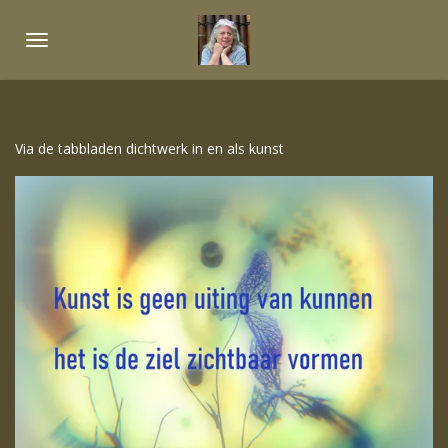
Ga
direct
naar
de
hoofdinhoud
Via de tabbladen dichtwerk in en als kunst