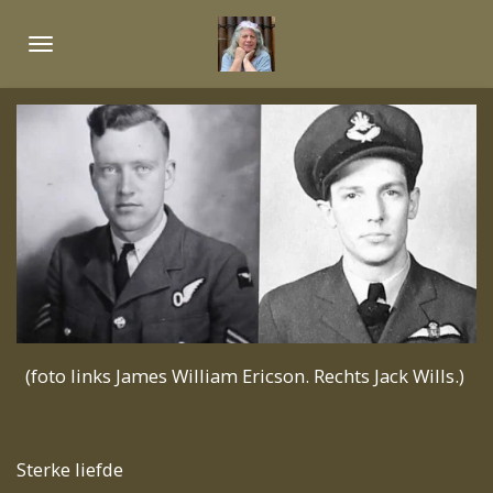
Ga
direct
naar
de
hoofdinhoud
(foto links James William Ericson. Rechts Jack Wills.)
Sterke liefde