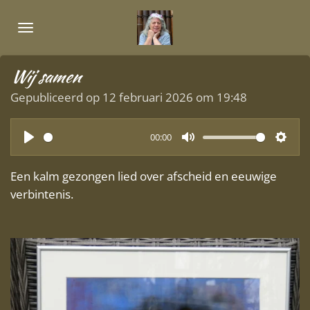
Ga
direct
naar
de
Wij samen
hoofdinhoud
Gepubliceerd op 12 februari 2026 om 19:48
00:00
P
M
S
l
u
e
Een kalm gezongen lied over afscheid en eeuwige
a
t
t
verbintenis.
y
e
t
i
n
g
s