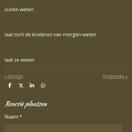
zullen weten
laat toch de kinderen van morgen weten
laat ze weten
«
Vorige
Volgende
»
D
D
S
D
e
e
h
e
l
e
a
l
Reactie plaatsen
e
l
r
e
n
e
n
Naam *