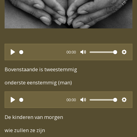
00:00
P
M
S
l
u
e
Bovenstaande is tweestemmig
a
t
t
onderste eenstemmig (man)
y
e
t
i
00:00
n
P
M
S
g
l
u
e
De kinderen van morgen
s
a
t
t
wie zullen ze zijn
y
e
t