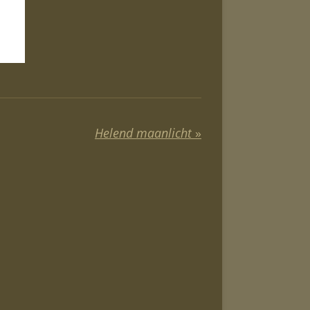
Helend maanlicht
»