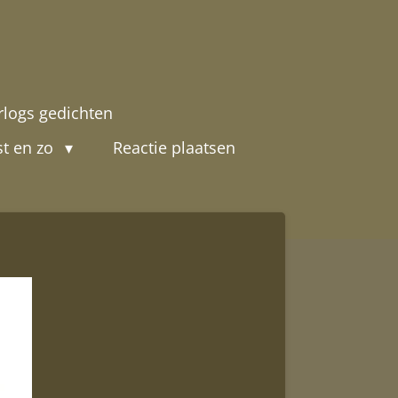
rlogs gedichten
st en zo
Reactie plaatsen