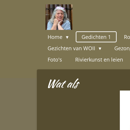
Ga
direct
naar
de
Home
Gedichten 1
Ro
hoofdinhoud
Gezichten van WOII
Gezon
Foto's
Rivierkunst en leien
Wat als