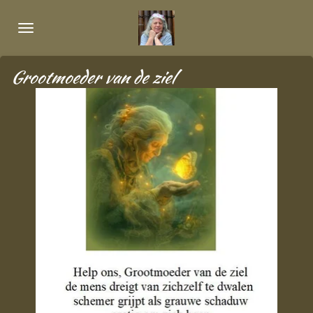
Ga
direct
naar
de
Grootmoeder van de ziel
hoofdinhoud